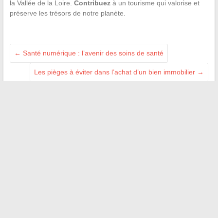
la Vallée de la Loire.
Contribuez
à un tourisme qui valorise et
préserve les trésors de notre planète.
←
Santé numérique : l’avenir des soins de santé
Les pièges à éviter dans l’achat d’un bien immobilier
→
Recherche
NOUS AIMONS :
Puisaye-forterre
Villeneuve-de-la-raho