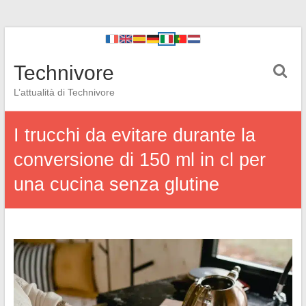
Technivore
L’attualità di Technivore
I trucchi da evitare durante la
conversione di 150 ml in cl per
una cucina senza glutine