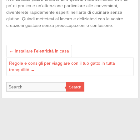
po’ di pratica e un’attenzione particolare alle conversioni,
diventerete rapidamente esperti nell’arte di cucinare senza
glutine. Quindi mettetevi al lavoro e deliziatevi con le vostre
creazioni gustose senza preoccupazioni o confusione.
←
Installare l’elettricità in casa
Regole e consigli per viaggiare con il tuo gatto in tutta
tranquillità
→
Search
NOUS AIMONS :
Puisaye-forterre
Villeneuve-de-la-raho