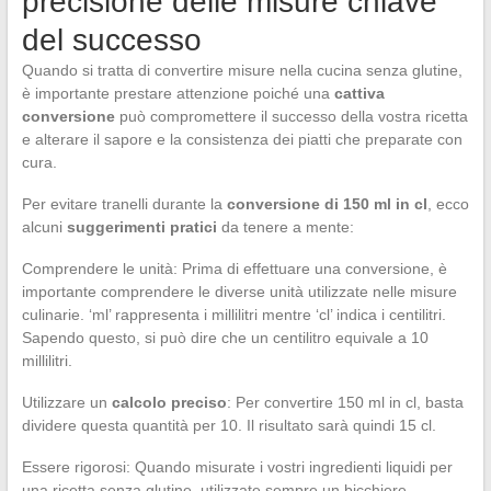
precisione delle misure chiave
del successo
Quando si tratta di convertire misure nella cucina senza glutine,
è importante prestare attenzione poiché una
cattiva
conversione
può compromettere il successo della vostra ricetta
e alterare il sapore e la consistenza dei piatti che preparate con
cura.
Per evitare tranelli durante la
conversione di 150 ml in cl
, ecco
alcuni
suggerimenti pratici
da tenere a mente:
Comprendere le unità: Prima di effettuare una conversione, è
importante comprendere le diverse unità utilizzate nelle misure
culinarie. ‘ml’ rappresenta i millilitri mentre ‘cl’ indica i centilitri.
Sapendo questo, si può dire che un centilitro equivale a 10
millilitri.
Utilizzare un
calcolo preciso
: Per convertire 150 ml in cl, basta
dividere questa quantità per 10. Il risultato sarà quindi 15 cl.
Essere rigorosi: Quando misurate i vostri ingredienti liquidi per
una ricetta senza glutine, utilizzate sempre un bicchiere